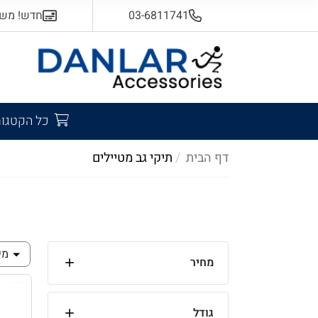
03-6811741
חדש! משלוח
כל הקטגור
דף הבית
תיקי גב מטיילים
מי
מחיר
גודל