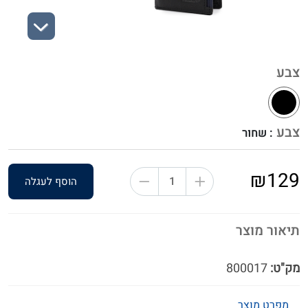
Next
צבע
צבע
: שחור
₪129
הוסף לעגלה
תיאור מוצר
מק"ט:
800017
מפרט מוצר