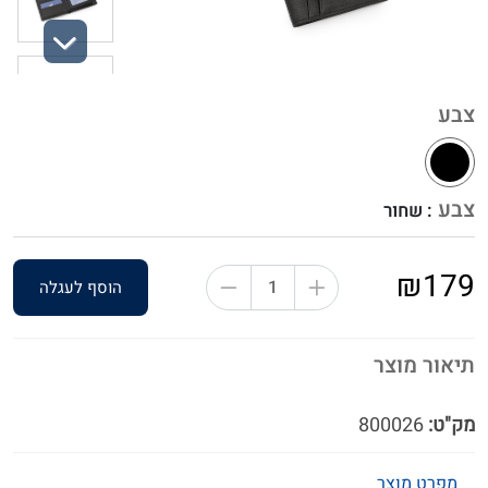
Next
צבע
צבע
: שחור
₪179
הוסף לעגלה
תיאור מוצר
מק"ט:
800026
מפרט מוצר