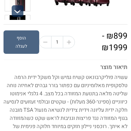
Next
₪899 -
הוסף
₪1999
לעגלה
תיאור מוצר
עשויה פוליקרבונאט קשיח גמיש וקל משקל ‫ידית הרמה
טלסקופית מאלומיניום עם כפתור בורר גבהים לאחיזה נוחה
שליטה מלאה בתנועת המזוודה בכל מצב.‬ 4 גלגלי אנימוטו
כיווניים (ספינר-360 מעלות) - שקטים ובולמי זעזועים לנסיעה
חלקה ידית עליונה וידית צידית לנשיאה מנעול ‫TSA מובנה
בגוף המזוודה נגד פריצות וגניבות לראש שקט כשהמזוודה
לא איתך.‬ רוכסני ניילון חזקים במיוחד חלוקה פנימית של