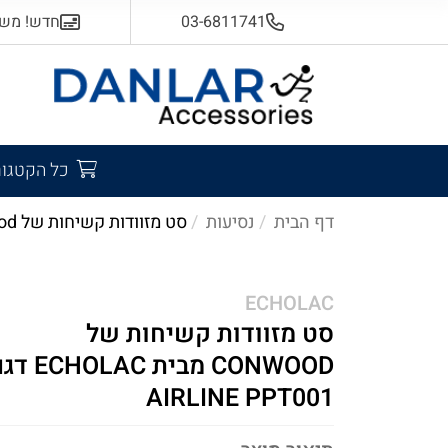
03-6811741
חדש! משלוח
כל הקטגור
דף הבית
נסיעות
סט מזוודות קשיחות של conwood מבית echolac דגם airline ppt001
ECHOLAC
סט מזוודות קשיחות של
CONWOOD מבית HOLAC
AIRLINE PPT001