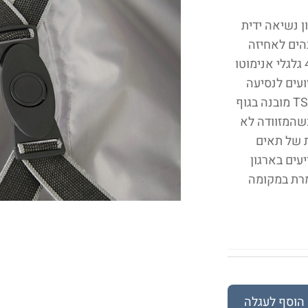
עשויה פוליפריפולן קשיח גמיש וקל משקל מנגנון נשיאה ‫ידית
הים לאחיזה
נוחה שליטה מלאה בתנועת המזוודה בכל מצב.‬ 4 גלגלי אנימוטו
מי זעזועים לנסיעה
חלקה ידית עליונה וידית צידית לנשיאה מנעול ‫TSA מובנה בגוף
כשהמזוודה לא
מית של תאים
עים בארגון
מרת במקומה
הוסף לעגלה