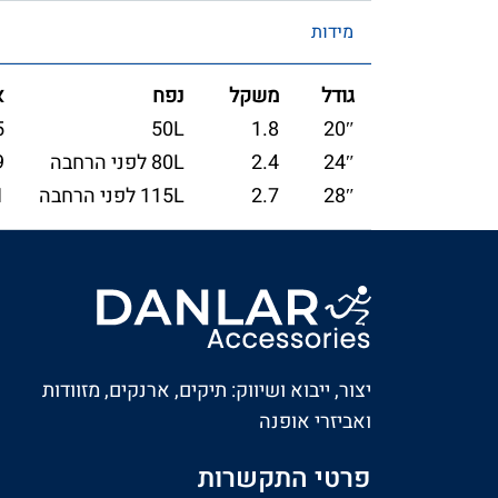
מידות
גודל
משקל
נפח
א
20″
1.8
50L
55
24″
2.4
80L לפני הרחבה
69
28″
2.7
115L לפני הרחבה
81
יצור, ייבוא ושיווק: תיקים, ארנקים, מזוודות
ואביזרי אופנה
פרטי התקשרות