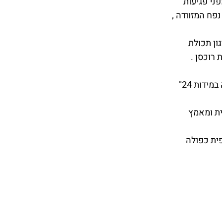
פני פגיעות
פח המזוודה ,
ון תכולת
 רוכסן .
ידיות נשיאה נוחות בחלק העליון ובצד המזוודה במידות 24"
36 לנוחות מרבית ומאמץ
פית כפולה