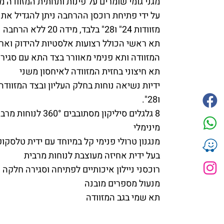
מגני גומי שומרים על פינות ותחתית המזוודה מ
על ידי פתיחת רוכסן ההרחבה ניתן להגדיל את נ
מזוודות 24" ו28" בלבד, מידה 20 ללא הרחבה
תא ראשי הכולל רצועות אלסטיות להידוק וארג
המזוודה ותא פנימי מאוורר בצד התא עם סגירת
תא חיצוני בחזית המזוודה לאיחסון משני
ו28".
8 גלגלים סיליקון מסתובבים 0°
מינימלי
מנגנון טרולי פנימי קל במיוחד עם ידית טלסקו
בעל ידית אחיזה מעוצבת לנוחות מרבית
רוכסני ניילון איכותיים לפתיחה וסגירה חלקה
מנעול מספרים מובנה
תא שמי בגב המזוודה