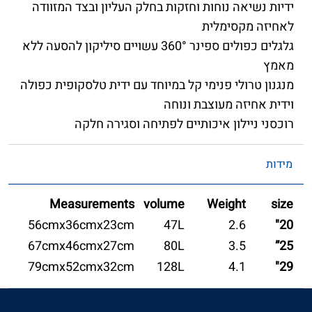
ידיות נשיאה נוחות וחזקות בחלק העליון ובצד המזוודה
לאחיזה מקסימלית
גלגלים כפולים ספינר 360° עשויים סיליקון להסעה ללא
מאמץ
מנגנון טרולי פנימי קל במיוחד עם ידית טלסקופית כפולה
וידית אחיזה מעוצבת ונוחה
רוכסני ניילון איכותיים לפתיחה וסגירה חלקה
מידות
Measurements
volume
Weight
size
56cmx36cmx23cm
47L
2.6
20"
67cmx46cmx27cm
80L
3.5
25”
79cmx52cmx32cm
128L
4.1
29"