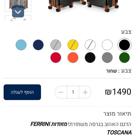
Next
צבע
צבע
: שחור
₪1490
הוסף לעגלה
תיאור מוצר
הדגם האהוב בגרסה משופרת!
מזוודות FERRINI
TOSCANA