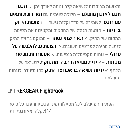
תכנון
ורצועות מרופדות לנשיאה קלה ונוחה לאורך זמן.
🔹
חכם לארגון מושלם
תאי רשת ותאים
– חלוקה פנימית עם
עם רוכסן
רצועות הידוק
לשמירה על סדר וקלות גישה.
🔹
צדדיות
– מונעות תזוזה של החפצים ומקטינות את תפיסת
תא חיצוני נסתר
המקום של התיק.
🔹
– ממוקם בחזית התיק
רצועת גב להלבשה על
לגישה מהירה לפריטים חשובים.
🔹
טרולי
אפשרויות נשיאה
– נוחות מקסימלית בנסיעות.
🔹
מגוונות
ידית נשיאה רחבה ומתנתקת
–
✔
לנשיאה על
ידיות נשיאה בראש וצד התיק
הכתף.
✔
כמו מזוודה, לנוחות
מושלמת.
TREKGEAR FlightPack
🎒
הפתרון המושלם לכל מטייל!
הזמינו עכשיו והפכו כל טיסה
לקלה ומאורגנת יותר! 🚀
מידות