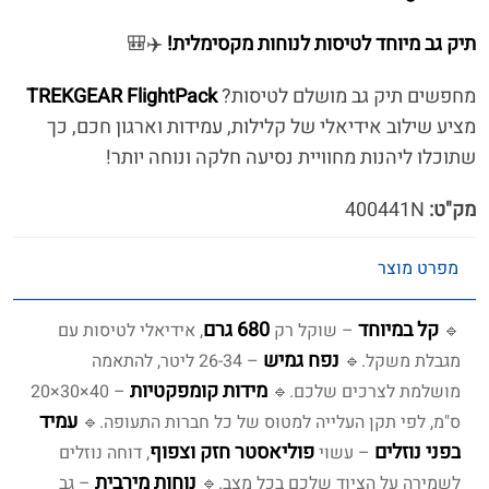
תיק גב מיוחד לטיסות לנוחות מקסימלית!
✈️🎒
מחפשים תיק גב מושלם לטיסות?
TREKGEAR FlightPack
מציע שילוב אידיאלי של קלילות, עמידות וארגון חכם, כך
שתוכלו ליהנות מחוויית נסיעה חלקה ונוחה יותר!
מק"ט:
400441N
מפרט מוצר
קל במיוחד
680 גרם
🔹
– שוקל רק
, אידיאלי לטיסות עם
נפח גמיש
מגבלת משקל.
🔹
– 26-34 ליטר, להתאמה
מידות קומפקטיות
מושלמת לצרכים שלכם.
🔹
– 40×30×20
עמיד
ס"מ, לפי תקן העלייה למטוס של כל חברות התעופה.
🔹
בפני נוזלים
פוליאסטר חזק וצפוף
– עשוי
, דוחה נוזלים
נוחות מירבית
לשמירה על הציוד שלכם בכל מצב.
🔹
– גב