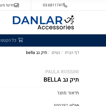
03-6811741
חדש! משלוח
כל הקטגור
דף הבית
נשים
תיק גב bella
PAULA ROSSINI
תיק גב BELLA
תיאור מוצר
מק"ט:
500787