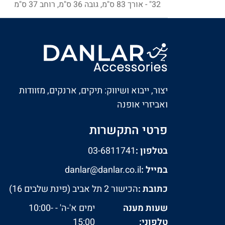
32" - אורך 83 ס"מ, גובה 36 ס"מ, רוחב 37 ס"מ
יצור, ייבוא ושיווק: תיקים, ארנקים, מזוודות
ואביזרי אופנה
פרטי התקשרות
בטלפון :
03-6811741
במייל :
danlar@danlar.co.il
כתובת :
הכישור 2 תל אביב (פינת שלבים 16)
שעות מענה
ימים א'-ה' - 10:00-
טלפוני:
15:00