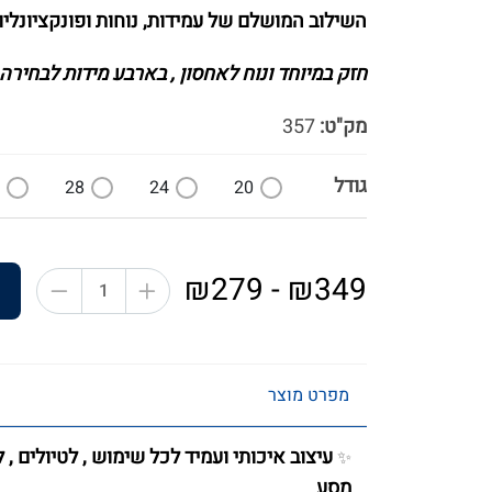
השילוב המושלם של עמידות, נוחות ופונקציונליו
חזק במיוחד ונוח לאחסון , ב
ארבע מידות לבחירה
מק"ט:
357
גודל
28
24
20
₪349 - ₪279
מפרט מוצר
עיצוב איכותי ועמיד לכל שימוש , לטיולים , 
✨
מסע