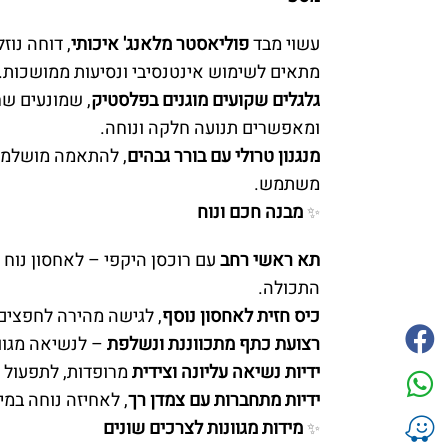
עשוי מבד
פוליאסטר מלאנג' איכותי
, דוחה נוז
מתאים לשימוש אינטנסיבי ונסיעות ממושכות.
גלגלים שקועים מוגנים בפלסטיק
, שמונעים ש
ומאפשרים תנועה חלקה ונוחה.
מנגנון טרולי עם בורר גבהים
, להתאמה מושלמת
משתמש.
מבנה חכם ונוח
✨
תא ראשי רחב
עם רוכסן היקפי – לאחסון נוח ו
התכולה.
כיס חזית לאחסון נוסף
, לגישה מהירה לחפצים 
רצועת כתף מתכווננת ונשלפת
– לנשיאה מגוונ
ידיות נשיאה עליונה וצידית
מרופדות, לתפעול נ
ידיות מתחברות עם צמדן רך
, לאחיזה נוחה במי
מידות מגוונות לצרכים שונים
✨