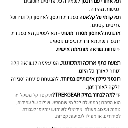
תא אחורי עם רוכסן
לשמירה על פריטים חשובים
ונגישות מהירה.
תא קדמי על קלאפה
בסגירת רוכסן, לאחסון קל ונוח של
פריטים קטנים.
ארגונית לאחסון מסודר מופתי
- תא לעטים, תא בסגירת
רוכסן רשת מאווררת וכיסים נוספים
נוחות נשיאה מותאמת אישית
✨
רצועת כתף ארוכה ומתכווננת
, המתאימה לנשיאה קלה
ונוחה לאורך כל היום.
רוכסני ניילון איכותיים במיוחד
, להבטחת פתיחה וסגירה
חלקה לאורך זמן.
למה לבחור בתיק TREKGEAR?
🎯
תיק צד קל משקל זה
הוא הפתרון המושלם לכל מי שמחפש שילוב של עמידות,
נוחות ועיצוב מעולה. אידיאלי לשימוש יומיומי לעבודה,
לסידורים, או אפילו לנסיעות קצרות.