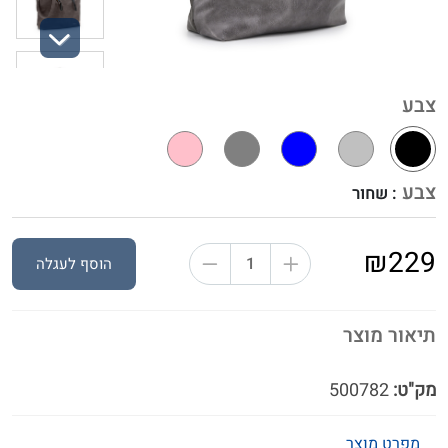
Next
צבע
צבע
: שחור
₪229
הוסף לעגלה
תיאור מוצר
מק"ט:
500782
מפרט מוצר