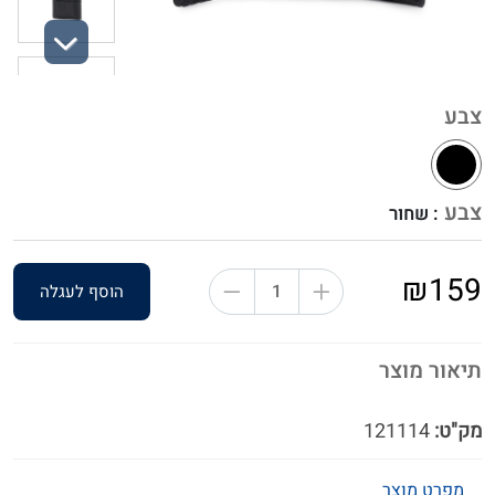
Next
צבע
צבע
: שחור
₪159
הוסף לעגלה
תיאור מוצר
מק"ט:
121114
מפרט מוצר