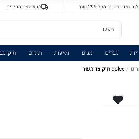
 חינם בקניה מעל 299 שח
משלוחים מהירים
יות
גברים
נשים
נסיעות
תיקים
תיקי גב
רים
dolce תיק צד מעור