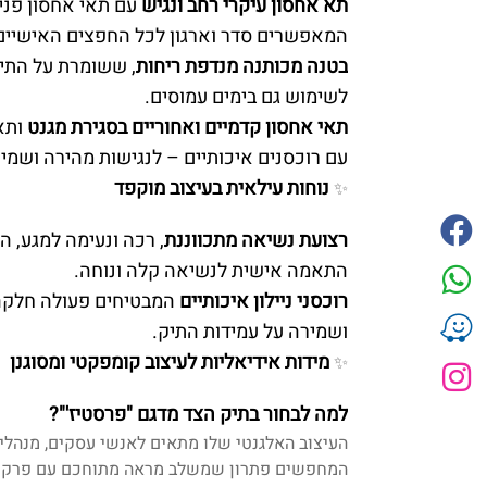
תא אחסון עיקרי רחב ונגיש
עם תאי אחסון פנימ
המאפשרים סדר וארגון לכל החפצים האישיים
בטנה מכותנה מנדפת ריחות
, ששומרת על התיק
לשימוש גם בימים עמוסים.
תאי אחסון קדמיים ואחוריים בסגירת מגנט
ותא
עם רוכסנים איכותיים – לנגישות מהירה ושמי
נוחות עילאית בעיצוב מוקפד
✨
רצועת נשיאה מתכווננת
, רכה ונעימה למגע,
התאמה אישית לנשיאה קלה ונוחה.
רוכסני ניילון איכותיים
המבטיחים פעולה חלקה 
ושמירה על עמידות התיק.
מידות אידיאליות לעיצוב קומפקטי ומסוגנן
✨
למה לבחור בתיק הצד מדגם "פרסטיז'"?
העיצוב האלגנטי שלו מתאים לאנשי עסקים, מנהלים
המחפשים פתרון שמשלב מראה מתוחכם עם פרקטיו