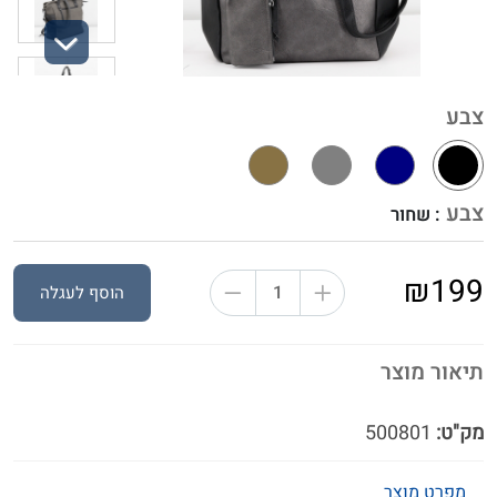
Next
צבע
צבע
: שחור
₪199
הוסף לעגלה
תיאור מוצר
מק"ט:
500801
מפרט מוצר