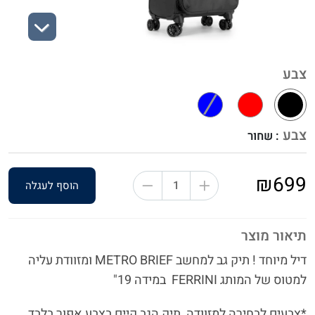
Next
צבע
צבע
: שחור
₪699
הוסף לעגלה
תיאור מוצר
דיל מיוחד ! תיק גב למחשב METRO BRIEF ומזוודת עליה
למטוס של המותג FERRINI במידה 19"
*צבעים לבחירה למזוודה, תיק הגב קיים בצבע אפור בלבד