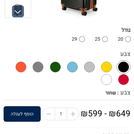
Next
גודל
29
25
20
צבע
צבע
: שחור
₪649 - ₪599
הוסף לעגלה