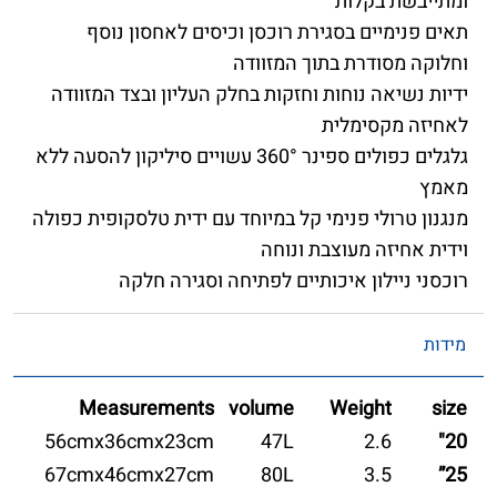
ומתייבשת בקלות
תאים פנימיים בסגירת רוכסן וכיסים לאחסון נוסף
וחלוקה מסודרת בתוך המזוודה
ידיות נשיאה נוחות וחזקות בחלק העליון ובצד המזוודה
לאחיזה מקסימלית
גלגלים כפולים ספינר 360° עשויים סיליקון להסעה ללא
מאמץ
מנגנון טרולי פנימי קל במיוחד עם ידית טלסקופית כפולה
וידית אחיזה מעוצבת ונוחה
רוכסני ניילון איכותיים לפתיחה וסגירה חלקה
מידות
Measurements
volume
Weight
size
56cmx36cmx23cm
47L
2.6
20"
67cmx46cmx27cm
80L
3.5
25”