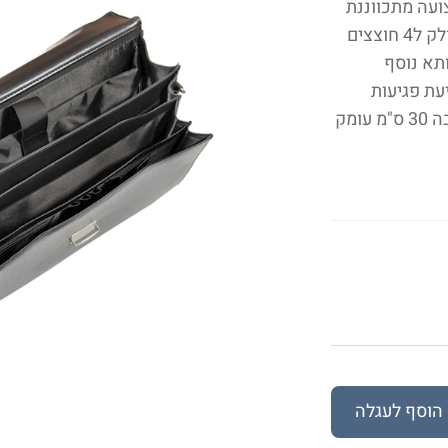
ועה מתכווננת
ניתנת להסרה לנשיאה נוחה תא עיקרי גדול מחולק ל4 חוצצים
תא נוסף
עת פגיעות
בתחתית התיק ויציבותו מידות: רוחב: 41 סמ" גובה 30 ס"מ עומק
הוסף לעגלה