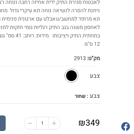
לאבטוח סגירת התיק ידית אחיזה רחבה ונוחה רצ
תא מרופד למחשב/טאבלט עם ארגונית פנימית ו
לאחסון משנה בגב התיק רגליות גומי חזקות למני
12 ס"מ
מק"ט:
2913
צבע
צבע
: שחור
₪349