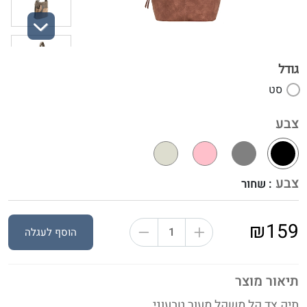
Next
גודל
סט
צבע
צבע
: שחור
₪159
הוסף לעגלה
תיאור מוצר
תיק צד קל משקל מעור טבעוני