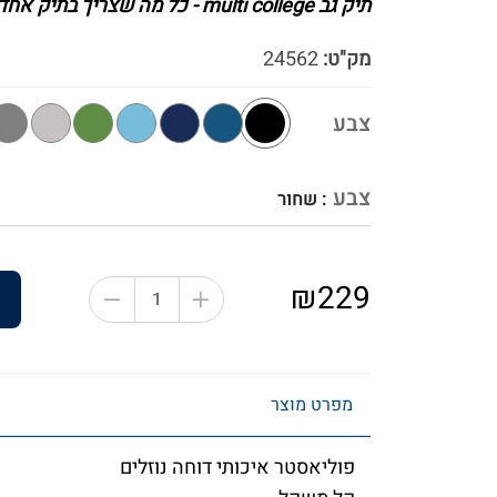
תיק גב multi college - כל מה שצריך בתיק אחד !
מק"ט:
24562
צבע
צבע
: שחור
₪229
מפרט מוצר
פוליאסטר איכותי דוחה נוזלים