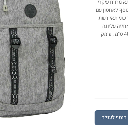
א מרווח עיקרי
וסף לאחסון עם
 שני תאי רשת
חיזה עליונה
נוחה לתליה ונשיאה מידות: רוחב 35 ס"מ, גובה 48 ס"מ , עומק
הוסף לעגלה