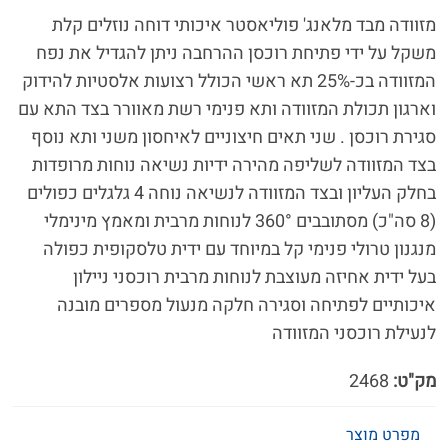
מזוודה מבד מלאנג' פוליאסטר איכותי דוחה נוזלים קלת
משקל על ידי פתיחת רוכסן ההרחבה ניתן להגדיל את נפח
המזוודה בכ-25% תא ראשי הכולל רצועות אלסטיות להידוק
וארגון תכולת המזוודה ותא פנימי רשת מאוורר בצד התא עם
סגירת רוכסן . שני תאים חיצוניים לאיחסון משני ותא נוסף
בצד המזוודה לשליפה מהירה ידיות נשיאה נוחות מרופדות
בחלק העליון ובצד המזוודה לנשיאה נוחה 4 גלגלים כפולים
(8 סה"כ) מסתובבים 360° לנוחות מרבית ומאמץ מינימלי
מנגנון טרולי פנימי קל במיוחד עם ידית טלסקופית כפולה
בעל ידית אחיזה מעוצבת לנוחות מרבית רוכסני ניילון
איכותיים לפתיחה וסגירה חלקה מנעול מספרים מובנה
לנעילת רוכסני המזוודה
מק"ט:
2468
מפרט מוצר