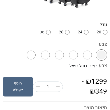
גודל
20
24
28
סט
צבע
צבע
: נייבי כחול רויאל
₪1299 -
הוסף
₪349
לעגלה
תיאור מוצר