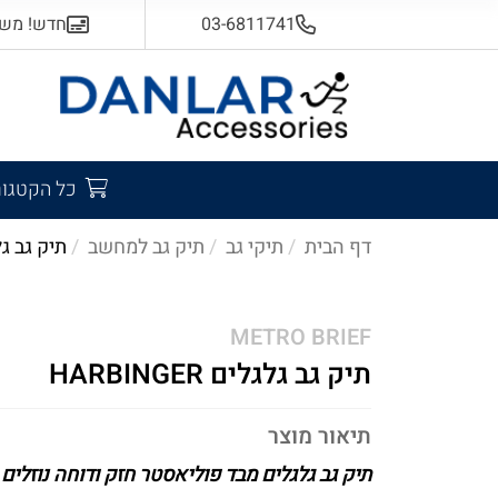
03-6811741
חדש! משלוח
כל הקטגור
דף הבית
תיקי גב
תיק גב למחשב
תיק גב גלגלים 
METRO BRIEF
תיק גב גלגלים HARBINGER
תיאור מוצר
תיק גב גלגלים מבד פוליאסטר חזק ודוחה נוזלים