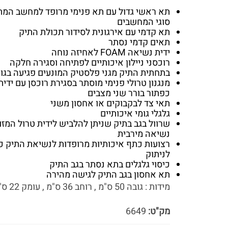
תא ראשי גדול עם תא פנימי מרופד למחשב המת
סוגי המחשבים
תא קדמי עם אירגונית לסידור תכולת התיק
תאים קדמי נסתר
ידית נשיאה FOAM לאחיזה נוחה
רוכסני ניילון איכותיים לפתיחה וסגירה חלקה
בתחתית התיק מגני פלסטיק המונעים פגיעה בגו
מנגנון טרולי פנימי מוסתר בסגירת רוכסן עם ידי
כפתור בורר שני מצבים
תאי צד לבקבוקים או אחסון משני
גלגלי גומי איכותיים
שרוול בגב בתיק שניתן להלביש לידית טרול המזו
נשיאה מירבית
רצועות כתף איכותיות מרופדות לנשיאת התיק כת
לניתוק
כיסוי גלגלים בתא נסתר בגב התיק
תא אחסון בגב התיק לגישה מהירה
מידות : גובה 50 ס"מ , רוחב 36 ס"מ , עומק 22 ס"מ
מק"ט:
6649