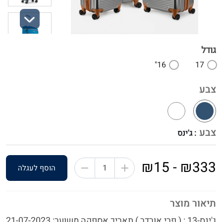
Next
גודל
16"
17
צבע
צבע
: ג'ינס
₪333 - ₪15
הוסף לעגלה
תיאור מוצר
ג'ינס-13 : ( פרי אורדר ) תאריך אספקה משוער: 21-07-2023