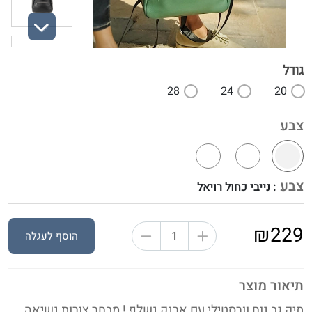
Next
גודל
28
24
20
צבע
צבע
: נייבי כחול רויאל
₪229
הוסף לעגלה
תיאור מוצר
תיק גב נוח וורסטילי עם ארנק נשלף ! מבחר צורות נשיאה