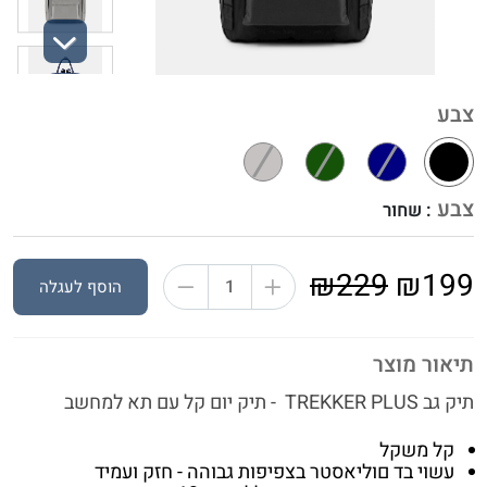
Next
צבע
צבע
: שחור
₪229
₪199
הוסף לעגלה
תיאור מוצר
תיק גב TREKKER PLUS - תיק יום קל עם תא למחשב
קל משקל
עשוי בד םוליאסטר בצפיפות גבוהה - חזק ועמיד