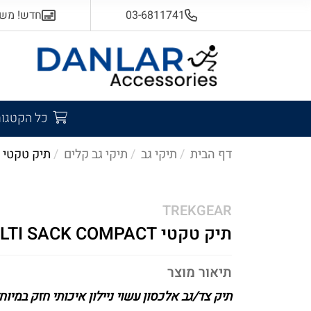
03-6811741
חדש! משלוח
כל הקטגור
דף הבית
תיקי גב
תיקי גב קלים
תיק טקטי multi sack compact
TREKGEAR
תיק טקטי MULTI SACK COMPACT
תיאור מוצר
תיק צד/גב אלכסון עשוי ניילון איכותי חזק במיוח