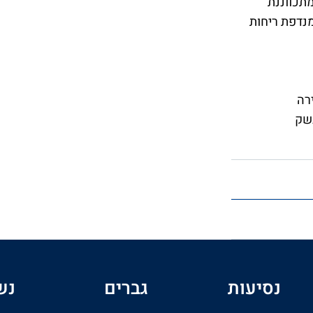
מתכווננת
מנדפת ריחות
רה
נשק
נסיעות
גברים
נש